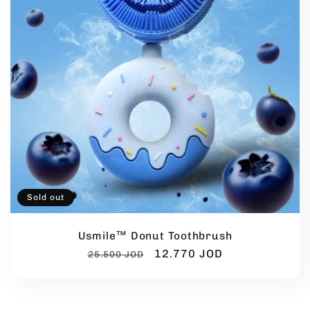
t
i
o
n
:
Sold out
Usmile™ Donut Toothbrush
Regular
Sale
12.770 JOD
25.500 JOD
price
price